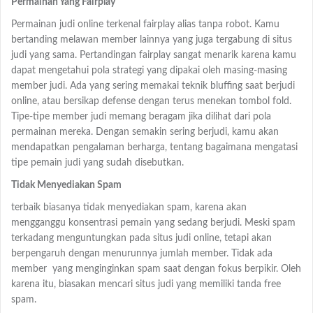
Permainan Yang Fairplay
Permainan judi online terkenal fairplay alias tanpa robot. Kamu
bertanding melawan member lainnya yang juga tergabung di situs
judi yang sama. Pertandingan fairplay sangat menarik karena kamu
dapat mengetahui pola strategi yang dipakai oleh masing-masing
member judi. Ada yang sering memakai teknik bluffing saat berjudi
online, atau bersikap defense dengan terus menekan tombol fold.
Tipe-tipe member judi memang beragam jika dilihat dari pola
permainan mereka. Dengan semakin sering berjudi, kamu akan
mendapatkan pengalaman berharga, tentang bagaimana mengatasi
tipe pemain judi yang sudah disebutkan.
Tidak Menyediakan Spam
terbaik biasanya tidak menyediakan spam, karena akan
mengganggu konsentrasi pemain yang sedang berjudi. Meski spam
terkadang menguntungkan pada situs judi online, tetapi akan
berpengaruh dengan menurunnya jumlah member. Tidak ada
member yang menginginkan spam saat dengan fokus berpikir. Oleh
karena itu, biasakan mencari situs judi yang memiliki tanda free
spam.