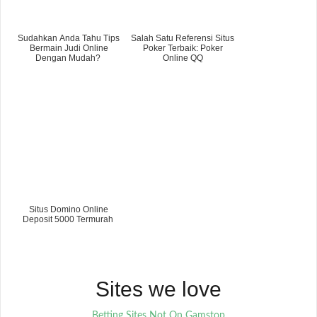
Sudahkan Anda Tahu Tips
Salah Satu Referensi Situs
Bermain Judi Online
Poker Terbaik: Poker
Dengan Mudah?
Online QQ
Situs Domino Online
Deposit 5000 Termurah
Sites we love
Betting Sites Not On Gamstop