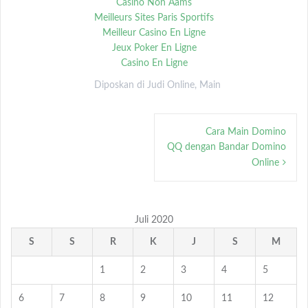
Casino Non Aams
Meilleurs Sites Paris Sportifs
Meilleur Casino En Ligne
Jeux Poker En Ligne
Casino En Ligne
Diposkan di
Judi Online
,
Main
N
Cara Main Domino
QQ dengan Bandar Domino
a
Online
v
i
Juli 2020
g
S
S
R
K
J
S
M
a
s
1
2
3
4
5
i
6
7
8
9
10
11
12