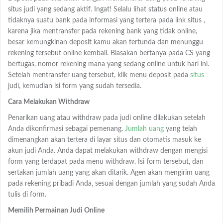
situs judi yang sedang aktif. Ingat! Selalu lihat status online atau
tidaknya suatu bank pada informasi yang tertera pada link situs ,
karena jika mentransfer pada rekening bank yang tidak online,
besar kemungkinan deposit kamu akan tertunda dan menunggu
rekening tersebut online kembali. Biasakan bertanya pada CS yang
bertugas, nomor rekening mana yang sedang online untuk hari ini.
Setelah mentransfer uang tersebut, klik menu deposit pada
situs
judi, kemudian isi form yang sudah tersedia.
Cara Melakukan Withdraw
Penarikan uang atau withdraw pada judi online dilakukan setelah
Anda dikonfirmasi sebagai pemenang.
Jumlah uang
yang telah
dimenangkan akan tertera di layar situs dan otomatis masuk ke
akun judi Anda. Anda dapat melakukan withdraw dengan mengisi
form yang terdapat pada menu withdraw. Isi form tersebut, dan
sertakan jumlah uang yang akan ditarik. Agen akan mengirim uang
pada rekening pribadi Anda, sesuai dengan jumlah yang sudah Anda
tulis di form.
Memilih Permainan Judi Online