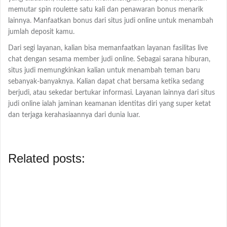
memutar spin roulette satu kali dan penawaran bonus menarik
lainnya. Manfaatkan bonus dari situs judi online untuk menambah
jumlah deposit kamu.
Dari segi layanan, kalian bisa memanfaatkan layanan fasilitas live
chat dengan sesama member judi online. Sebagai sarana hiburan,
situs judi memungkinkan kalian untuk menambah teman baru
sebanyak-banyaknya. Kalian dapat chat bersama ketika sedang
berjudi, atau sekedar bertukar informasi. Layanan lainnya dari situs
judi online ialah jaminan keamanan identitas diri yang super ketat
dan terjaga kerahasiaannya dari dunia luar.
Related posts: