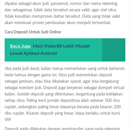
dipakai sebagai akun judi, passwrod, nomor dan nama rekening,
dan sebagainya. Isilah data tersebut secara valid, agar staf situs
tidak kesulitan memproses daftar tersebut. Data yang tidak valid
akan membuat proses pembuatan akun menjadi terhambat.
Cara Deposit Untuk Judi Online
Baca Juga
Main Poker88 Lebih Mudah
Lewat Aplikasi Android
Jika pada judi darat, kalian hanya memerlukan uang untuk bertaruh,
beda halnya dengan game ini. Situs judi memerlukan deposit
sebagai jaminan, atau bisa dikatakan syarat, agar bisa bergabung
sebagai member judi. Deposit juga berperan sebagai dompet virtual
kalian. Jumlah deposit yang ditentukan, tergantung pada kebijakan
setiap situs. Paling kecil jumlah depositnya ialah sebesar 500 rinu
rupiah, sedangkan paling besar biasanya berada pada kisaran 200
ribu rupiah. Kisaran deposit yang besar, biasa berlaku untuk kursi
VIP.
Deposit pada dilakukan dengan mentransfer uang pada rekening