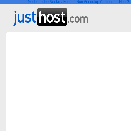
Nederlandse Bookmakers
Non Gamstop Casinos
Non Ga