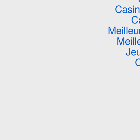
Casin
C
Meilleu
Meill
Jeu
C