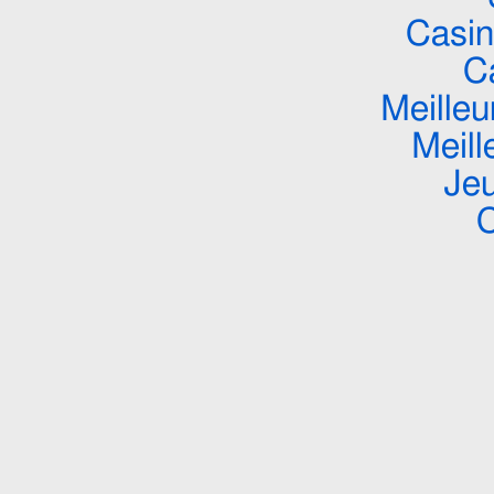
Casin
C
Meilleu
Meill
Jeu
C