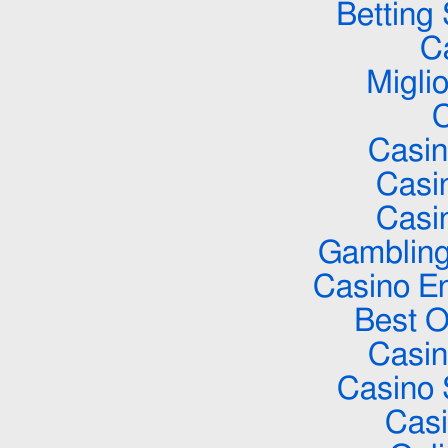
Betting
C
Migli
C
Casi
Casi
Casi
Gambling
Casino En
Best O
Casi
Casino 
Casi