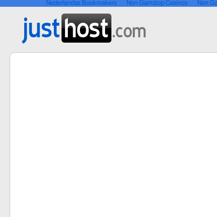
Nederlandse Bookmakers
Non Gamstop Casinos
Non Ga