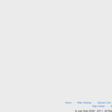
Home
Web Hosting
(Secret Link)
Help Center
B
© Just Host 2008 - 2011, All Rig