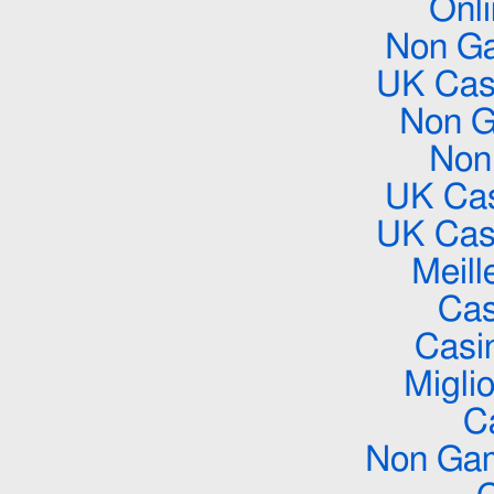
Onl
Non Ga
UK Cas
Non G
Non
UK Cas
UK Cas
Meill
Cas
Casi
Migli
C
Non Gam