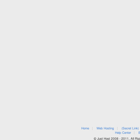
Home
Web Hosting
(Secret Link)
Help Center
B
© Just Host 2008 - 2011, All Rig