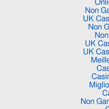
Onl
Non Ga
UK Cas
Non G
Non
UK Cas
UK Cas
Meill
Cas
Casi
Migli
C
Non Gam