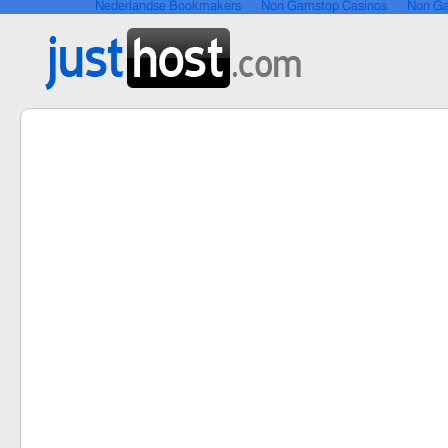
Nederlandse Bookmakers
Non Gamstop Casinos
Non Ga