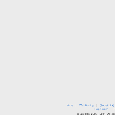
Home
Web Hosting
(Secret Link)
Help Center
B
© Just Host 2008 - 2011, All Rig