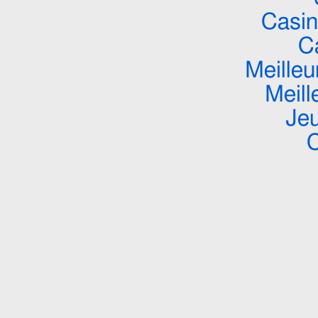
Casin
C
Meilleu
Meill
Jeu
C