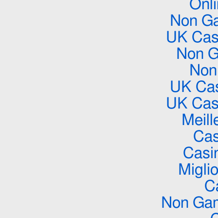
Onl
Non Ga
UK Cas
Non G
Non
UK Cas
UK Cas
Meill
Cas
Casi
Migli
C
Non Gam