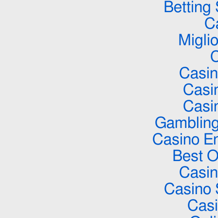
Betting
C
Migli
C
Casi
Casi
Casi
Gambling
Casino En
Best O
Casi
Casino 
Casi