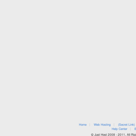
Home
Web Hosting
(Secret Link)
Help Center
B
© Just Host 2008 - 2011, All Rig