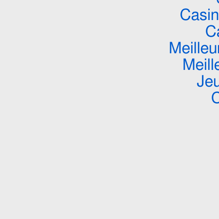
Casin
C
Meilleu
Meill
Jeu
C