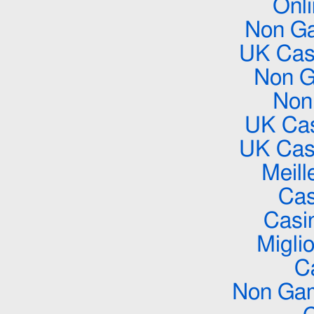
Onl
Non Ga
UK Cas
Non G
Non
UK Cas
UK Cas
Meill
Cas
Casi
Migli
C
Non Gam