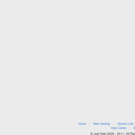
Home
Web Hosting
(Secret Link)
Help Center
B
© Just Host 2008 - 2011, All Rig