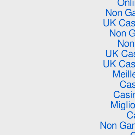
Onl
Non Ga
UK Cas
Non G
Non
UK Cas
UK Cas
Meill
Cas
Casi
Migli
C
Non Gam