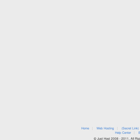
Home
Web Hosting
(Secret Link)
Help Center
B
© Just Host 2008 - 2011, All Rig