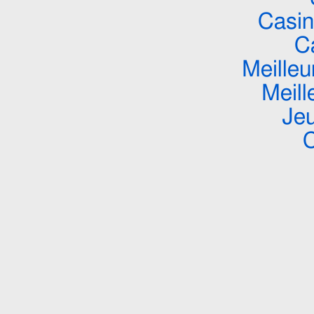
Casin
C
Meilleu
Meill
Jeu
C