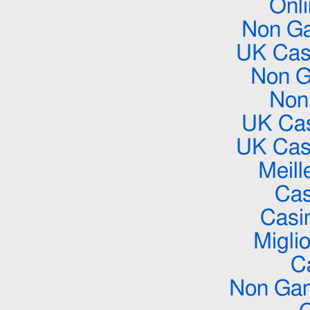
Onl
Non Ga
UK Cas
Non G
Non
UK Cas
UK Cas
Meill
Cas
Casi
Migli
C
Non Gam