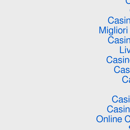
C
Casin
Miglior
Casin
Li
Casin
Cas
C
Casi
Casin
Online C