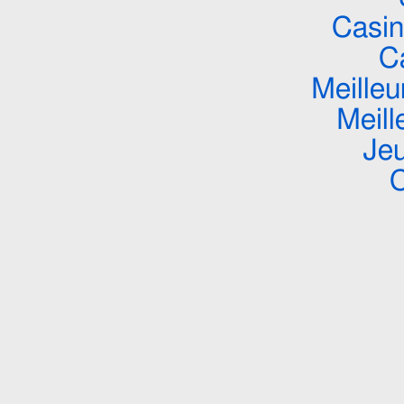
Casin
C
Meilleu
Meill
Jeu
C