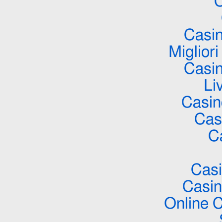
C
Casin
Miglior
Casin
Li
Casin
Cas
C
Casi
Casin
Online C