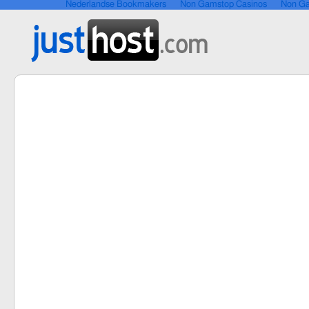
Nederlandse Bookmakers
Non Gamstop Casinos
Non Ga