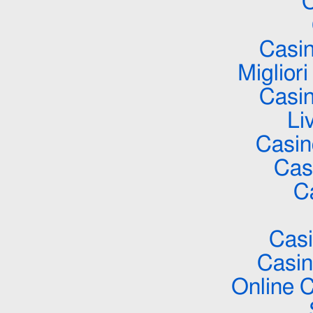
C
Casin
Miglior
Casin
Li
Casin
Cas
C
Casi
Casin
Online C