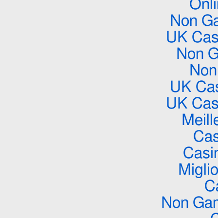
Onl
Non Ga
UK Cas
Non G
Non
UK Cas
UK Cas
Meill
Cas
Casi
Migli
C
Non Gam