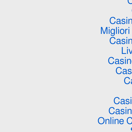
C
Casin
Miglior
Casin
Li
Casin
Cas
C
Casi
Casin
Online C