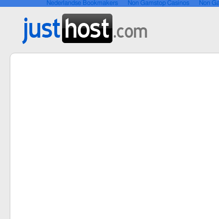
Nederlandse Bookmakers
Non Gamstop Casinos
Non Ga